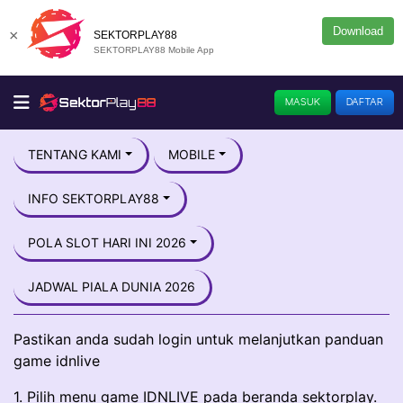
Download
×
SEKTORPLAY88
SEKTORPLAY88 Mobile App
MASUK
DAFTAR
TENTANG KAMI
MOBILE
INFO SEKTORPLAY88
POLA SLOT HARI INI 2026
JADWAL PIALA DUNIA 2026
Pastikan anda sudah login untuk melanjutkan panduan
game idnlive
1. Pilih menu game IDNLIVE pada beranda sektorplay.