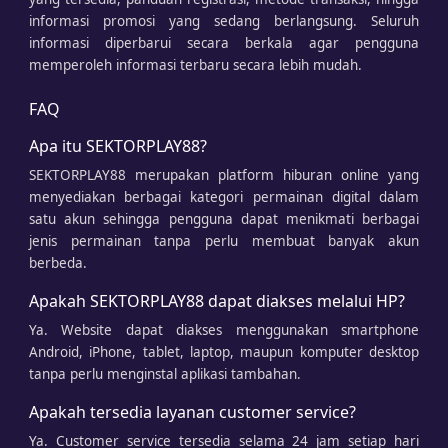
informasi promosi yang sedang berlangsung. Seluruh
informasi diperbarui secara berkala agar pengguna
memperoleh informasi terbaru secara lebih mudah.
FAQ
Apa itu SEKTORPLAY88?
SEKTORPLAY88 merupakan platform hiburan online yang
menyediakan berbagai kategori permainan digital dalam
satu akun sehingga pengguna dapat menikmati berbagai
jenis permainan tanpa perlu membuat banyak akun
berbeda.
Apakah SEKTORPLAY88 dapat diakses melalui HP?
Ya. Website dapat diakses menggunakan smartphone
Android, iPhone, tablet, laptop, maupun komputer desktop
tanpa perlu menginstal aplikasi tambahan.
Apakah tersedia layanan customer service?
Ya. Customer service tersedia selama 24 jam setiap hari