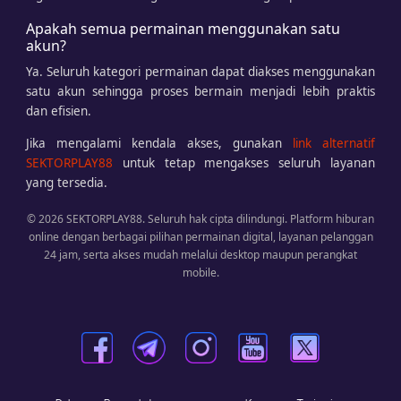
Apakah semua permainan menggunakan satu
akun?
Ya. Seluruh kategori permainan dapat diakses menggunakan
satu akun sehingga proses bermain menjadi lebih praktis
dan efisien.
Jika mengalami kendala akses, gunakan
link alternatif
SEKTORPLAY88
untuk tetap mengakses seluruh layanan
yang tersedia.
© 2026 SEKTORPLAY88. Seluruh hak cipta dilindungi. Platform hiburan
online dengan berbagai pilihan permainan digital, layanan pelanggan
24 jam, serta akses mudah melalui desktop maupun perangkat
mobile.