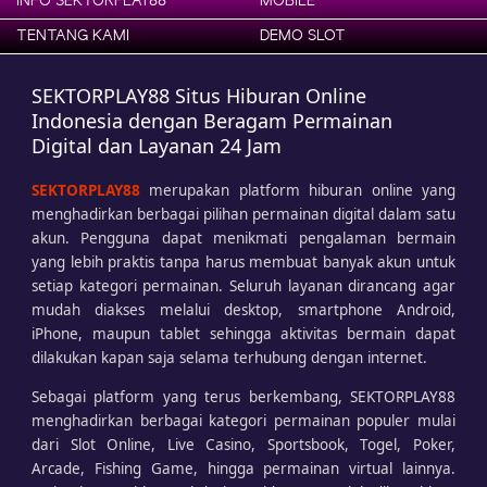
INFO SEKTORPLAY88
MOBILE
TENTANG KAMI
DEMO SLOT
SEKTORPLAY88 Situs Hiburan Online
Indonesia dengan Beragam Permainan
Digital dan Layanan 24 Jam
SEKTORPLAY88
merupakan platform hiburan online yang
menghadirkan berbagai pilihan permainan digital dalam satu
akun. Pengguna dapat menikmati pengalaman bermain
yang lebih praktis tanpa harus membuat banyak akun untuk
setiap kategori permainan. Seluruh layanan dirancang agar
mudah diakses melalui desktop, smartphone Android,
iPhone, maupun tablet sehingga aktivitas bermain dapat
dilakukan kapan saja selama terhubung dengan internet.
Sebagai platform yang terus berkembang, SEKTORPLAY88
menghadirkan berbagai kategori permainan populer mulai
dari Slot Online, Live Casino, Sportsbook, Togel, Poker,
Arcade, Fishing Game, hingga permainan virtual lainnya.