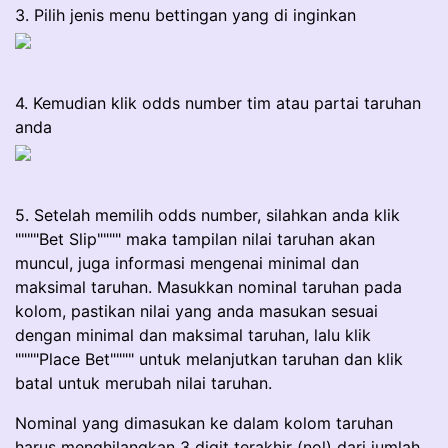
3. Pilih jenis menu bettingan yang di inginkan
4. Kemudian klik odds number tim atau partai taruhan
anda
5. Setelah memilih odds number, silahkan anda klik
""""Bet Slip"""" maka tampilan nilai taruhan akan
muncul, juga informasi mengenai minimal dan
maksimal taruhan. Masukkan nominal taruhan pada
kolom, pastikan nilai yang anda masukan sesuai
dengan minimal dan maksimal taruhan, lalu klik
""""Place Bet"""" untuk melanjutkan taruhan dan klik
batal untuk merubah nilai taruhan.
Nominal yang dimasukan ke dalam kolom taruhan
harus menghilangkan 3 digit terakhir (nol) dari jumlah