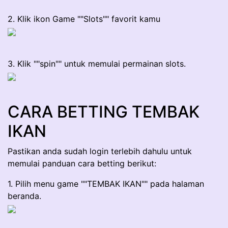
2. Klik ikon Game ""Slots"" favorit kamu
3. Klik ""spin"" untuk memulai permainan slots.
CARA BETTING TEMBAK
IKAN
Pastikan anda sudah login terlebih dahulu untuk
memulai panduan cara betting berikut:
1. Pilih menu game ""TEMBAK IKAN"" pada halaman
beranda.