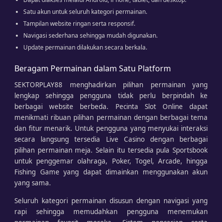
Satu akun untuk seluruh kategori permainan.
Tampilan website ringan serta responsif.
Navigasi sederhana sehingga mudah digunakan.
Update permainan dilakukan secara berkala.
Beragam Permainan dalam Satu Platform
SEKTORPLAY88 menghadirkan pilihan permainan yang
lengkap sehingga pengguna tidak perlu berpindah ke
berbagai website berbeda. Pecinta Slot Online dapat
menikmati ribuan pilihan permainan dengan berbagai tema
dan fitur menarik. Untuk pengguna yang menyukai interaksi
secara langsung tersedia Live Casino dengan berbagai
pilihan permainan meja. Selain itu tersedia pula Sportsbook
untuk penggemar olahraga, Poker, Togel, Arcade, hingga
Fishing Game yang dapat dimainkan menggunakan akun
yang sama.
Seluruh kategori permainan disusun dengan navigasi yang
rapi sehingga memudahkan pengguna menemukan