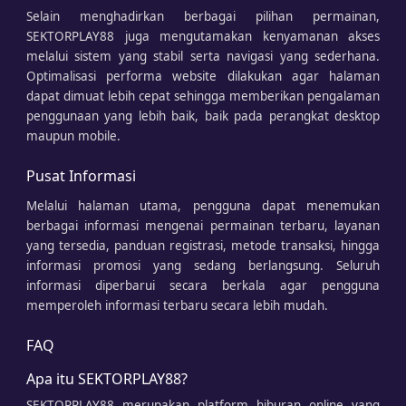
Selain menghadirkan berbagai pilihan permainan,
SEKTORPLAY88 juga mengutamakan kenyamanan akses
melalui sistem yang stabil serta navigasi yang sederhana.
Optimalisasi performa website dilakukan agar halaman
dapat dimuat lebih cepat sehingga memberikan pengalaman
penggunaan yang lebih baik, baik pada perangkat desktop
maupun mobile.
Pusat Informasi
Melalui halaman utama, pengguna dapat menemukan
berbagai informasi mengenai permainan terbaru, layanan
yang tersedia, panduan registrasi, metode transaksi, hingga
informasi promosi yang sedang berlangsung. Seluruh
informasi diperbarui secara berkala agar pengguna
memperoleh informasi terbaru secara lebih mudah.
FAQ
Apa itu SEKTORPLAY88?
SEKTORPLAY88 merupakan platform hiburan online yang