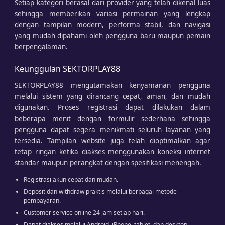
Setiap kategori berasal dari provider yang telah dikenal luas
sehingga memberikan variasi permainan yang lengkap
dengan tampilan modern, performa stabil, dan navigasi
yang mudah dipahami oleh pengguna baru maupun pemain
berpengalaman.
Keunggulan SEKTORPLAY88
SEKTORPLAY88 mengutamakan kenyamanan pengguna
melalui sistem yang dirancang cepat, aman, dan mudah
digunakan. Proses registrasi dapat dilakukan dalam
beberapa menit dengan formulir sederhana sehingga
pengguna dapat segera menikmati seluruh layanan yang
tersedia. Tampilan website juga telah dioptimalkan agar
tetap ringan ketika diakses menggunakan koneksi internet
standar maupun perangkat dengan spesifikasi menengah.
Registrasi akun cepat dan mudah.
Deposit dan withdraw praktis melalui berbagai metode
pembayaran.
Customer service online 24 jam setiap hari.
Dapat diakses melalui Android, iPhone, tablet, dan desktop.